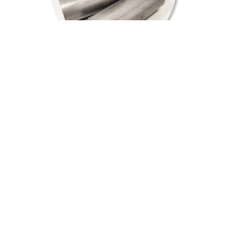
GO
GO